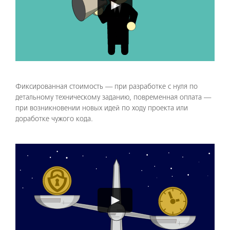
►
Фиксированная стоимость — при разработке с нуля по
детальному техническому заданию, повременная оплата —
при возникновении новых идей по ходу проекта или
доработке чужого кода.
Video
Player
►