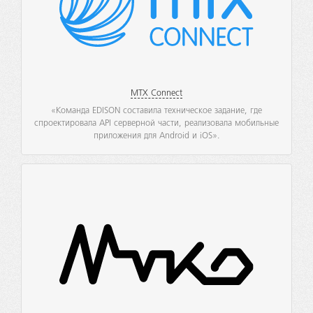
MTX Connect
«Команда EDISON составила техническое задание, где
спроектировала API серверной части, реализовала мобильные
приложения для Android и iOS».