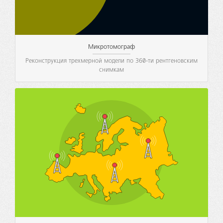
Микротомограф
Реконструкция трехмерной модели по 360-ти рентгеновским
снимкам