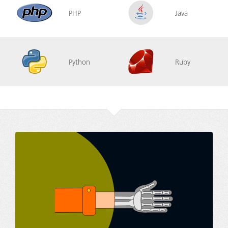
PHP
Java
Python
Ruby