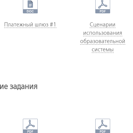
Платежный шлюз #1
Сценарии
использования
образовательной
системы
ие задания