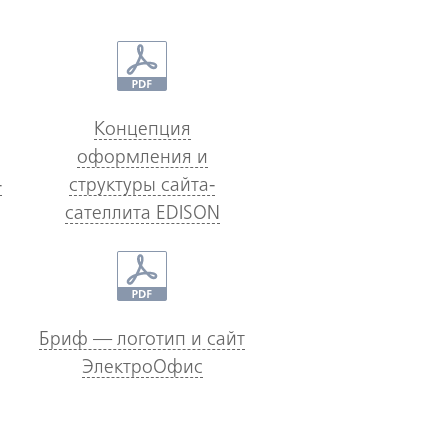
Концепция
оформления и
­
структуры сайта-
сателлита EDISON
Бриф — логотип и сайт
ЭлектроОфис