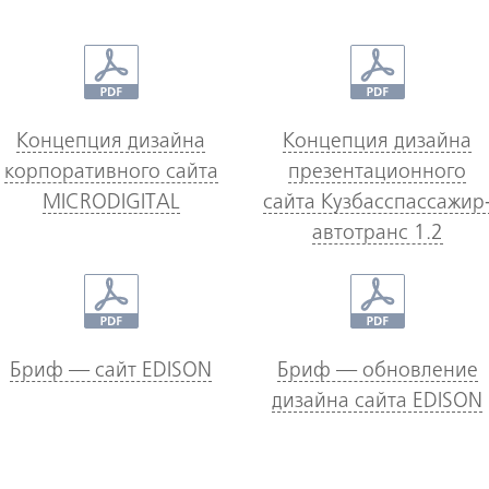
Концепция дизайна
Концепция дизайна
корпоративного сайта
презентационного
MICRODIGITAL
сайта Кузбасспассажир
автотранс 1.2
Бриф — сайт EDISON
Бриф — обновление
дизайна сайта EDISON