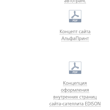
автотранс
Концепт сайта
АльфаПринт
Концепция
оформления
внутренних страниц
сайта-сателлита EDISON