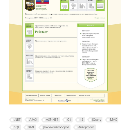
.NET
AJAX
ASP.NET
C#
IIS
jQuery
MVC
SQL
XML
Документо­оборот
Интерфейс