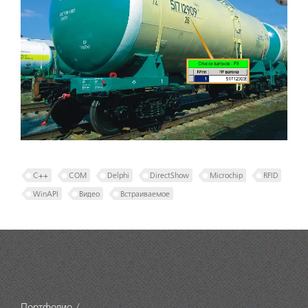
C++
COM
Delphi
DirectShow
Microchip
RFID
WinAPI
Видео
Встраиваемое
Портфолио