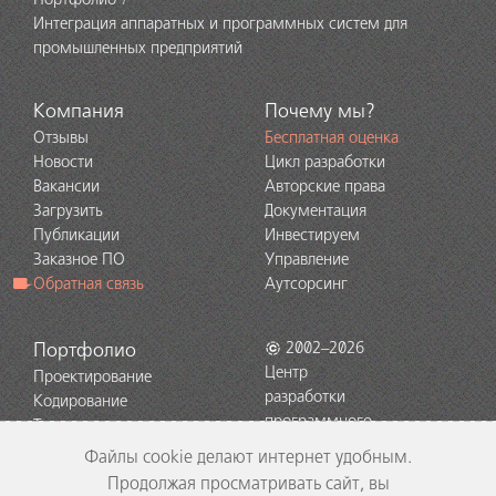
Интеграция аппаратных и программных систем для
промышленных предприятий
Компания
Почему мы?
Отзывы
Бесплатная оценка
Новости
Цикл разработки
Вакансии
Авторские права
Загрузить
Документация
Публикации
Инвестируем
Заказное ПО
Управление
Обратная связь
Аутсорсинг
Портфолио
2002–2026
Центр
Проектирование
разработки
Кодирование
программного
Тестирование
обеспечения
Поддержка
Файлы cookie делают интернет удобным.
EDISON
Технологии
Продолжая просматривать сайт, вы