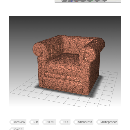
ActiveX
C#
HTML
SQL
Алгоритм
Интерфейс
САПР