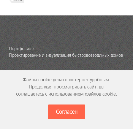
Портфолио
Проектирование и визуализация быстровозводимых домов
Компания
Почему мы?
Отзывы
Бесплатная оценка
Файлы cookie делают интернет удобным.
Новости
Цикл разработки
Продолжая просматривать сайт, вы
Вакансии
Авторские права
соглашаетесь с использованием файлов cookie.
Загрузить
Документация
Публикации
Инвестируем
Согласен
Заказное ПО
Управление
Обратная связь
Аутсорсинг