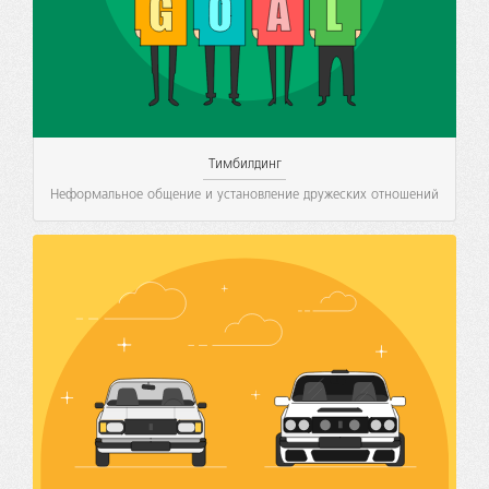
Тимбилдинг
Неформальное общение и установление дружеских отношений