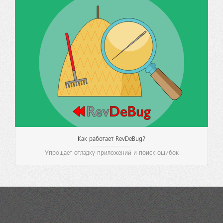
Как работает RevDeBug?
Упрощает отладку приложений и поиск ошибок