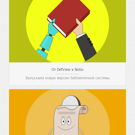
От DefView к Notio
Выпускаем новую версию библиотечной системы