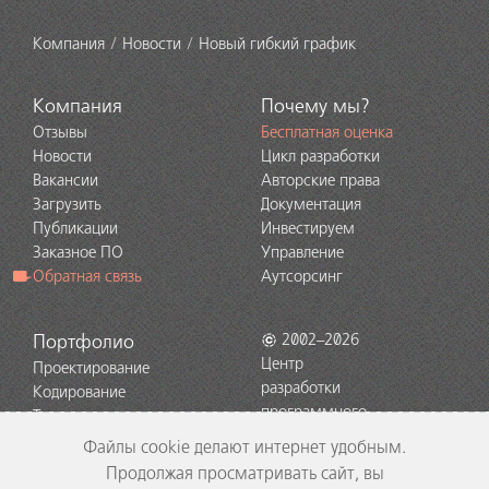
Компания
Новости
Новый гибкий график
Компания
Почему мы?
Отзывы
Бесплатная оценка
Новости
Цикл разработки
Вакансии
Авторские права
Загрузить
Документация
Публикации
Инвестируем
Заказное ПО
Управление
Обратная связь
Аутсорсинг
Портфолио
2002–2026
Центр
Проектирование
разработки
Кодирование
программного
Тестирование
обеспечения
Поддержка
Файлы cookie делают интернет удобным.
EDISON
Технологии
Продолжая просматривать сайт, вы
Портирование