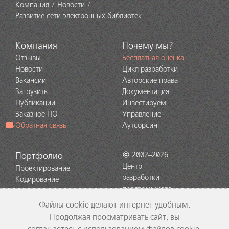
Компания
Новости
Развитие сети электронных библиотек
Компания
Почему мы?
Отзывы
Бесплатная оценка
Новости
Цикл разработки
Вакансии
Авторские права
Загрузить
Документация
Публикации
Инвестируем
Заказное ПО
Управление
Обратная связь
Аутсорсинг
Портфолио
2002–2026
Центр
Проектирование
разработки
Кодирование
программного
Тестирование
обеспечения
Поддержка
Файлы cookie делают интернет удобным.
EDISON
Технологии
Продолжая просматривать сайт, вы
Портирование