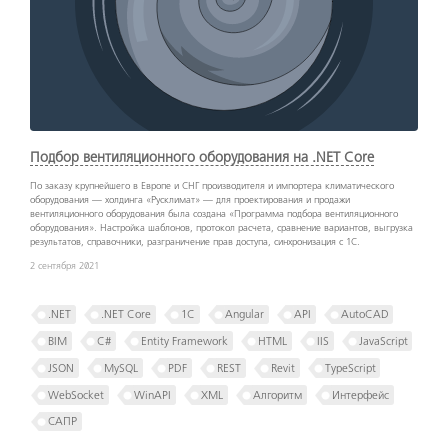
Подбор вентиляционного оборудования на .NET Core
По заказу крупнейшего в Европе и СНГ производителя и импортера климатического
оборудования — холдинга «Русклимат» — для проектирования и продажи
вентиляционного оборудования была создана «Программа подбора вентиляционного
оборудования». Настройка шаблонов, протокол расчета, сравнение вариантов, выгрузка
результатов, справочники, разграничение прав доступа, синхронизация с 1С.
2 сентября 2021
.NET
.NET Core
1C
Angular
API
AutoCAD
BIM
C#
Entity Framework
HTML
IIS
JavaScript
JSON
MySQL
PDF
REST
Revit
TypeScript
WebSocket
WinAPI
XML
Алгоритм
Интерфейс
САПР