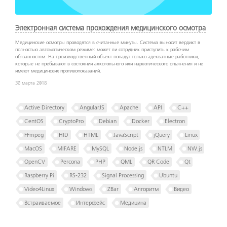
Электронная система прохождения медицинского осмотра
Медицинские осмотры проводятся в считанные минуты. Система выносит вердикт в
полностью автоматическом режиме: может ли сотрудник приступить к рабочим
обязанностям. На производственный объект попадут только адекватные работники,
которые не пребывают в состоянии алкогольного или наркотического опьянения и не
имеют медицинских противопоказаний.
30 марта 2018
Active Directory
AngularJS
Apache
API
C++
CentOS
CryptoPro
Debian
Docker
Electron
FFmpeg
HID
HTML
JavaScript
jQuery
Linux
MacOS
MIFARE
MySQL
Node.js
NTLM
NW.js
OpenCV
Percona
PHP
QML
QR Code
Qt
Raspberry Pi
RS-232
Signal Processing
Ubuntu
Video4Linux
Windows
ZBar
Алгоритм
Видео
Встраиваемое
Интерфейс
Медицина