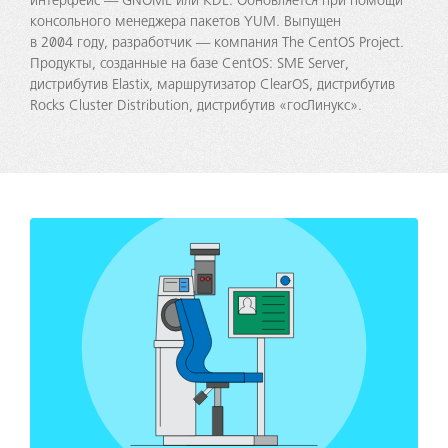
интерфейс — GNOME или KDE. Обновляется при помощи
консольного менеджера пакетов YUM. Выпущен
в 2004 году, разработчик — компания The CentOS Project.
Продукты, созданные на базе CentOS: SME Server,
дистрибутив Elastix, маршрутизатор ClearOS, дистрибутив
Rocks Cluster Distribution, дистрибутив «госЛинукс».