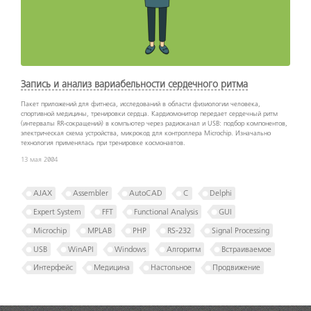
Запись и анализ вариабельности сердечного ритма
Пакет приложений для фитнеса, исследований в области физиологии человека,
спортивной медицины, тренировки сердца. Кардиомонитор передает сердечный ритм
(интервалы RR-сокращений) в компьютер через радиоканал и USB: подбор компонентов,
электрическая схема устройства, микрокод для контроллера Microchip. Изначально
технология применялась при тренировке космонавтов.
13 мая 2004
AJAX
Assembler
AutoCAD
C
Delphi
Expert System
FFT
Functional Analysis
GUI
Microchip
MPLAB
PHP
RS-232
Signal Processing
USB
WinAPI
Windows
Алгоритм
Встраиваемое
Интерфейс
Медицина
Настольное
Продвижение