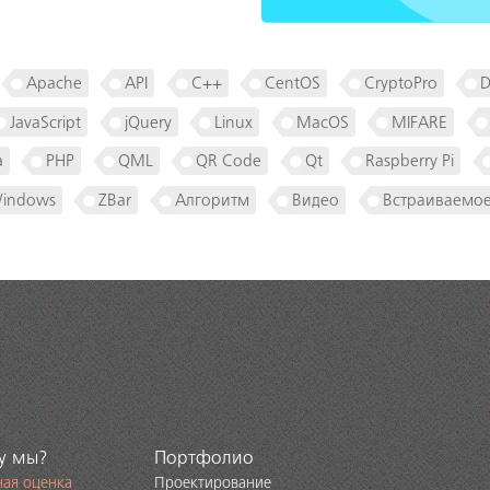
Apache
API
C++
CentOS
CryptoPro
D
JavaScript
jQuery
Linux
MacOS
MIFARE
a
PHP
QML
QR Code
Qt
Raspberry Pi
indows
ZBar
Алгоритм
Видео
Встраиваемо
у мы?
Портфолио
ная оценка
Проектирование