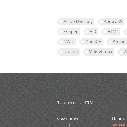
Active Directory
AngularJS
FFmpeg
HID
HTML
NW.js
OpenCV
Percon
Ubuntu
Video4Linux
W
Портфолио
NTLM
Компания
Почем
Отзывы
Бесплат