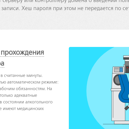
т серверу или контроллеру домена о введении пол
 записи. Хеш пароля при этом не передается по сет
 прохождения
ра
в считанные минуты.
стью автоматическом режиме:
рабочим обязанностям. На
только адекватные
в состоянии алкогольного
не имеют медицинских