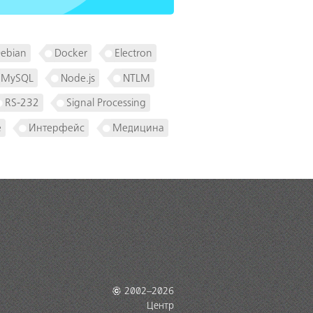
ebian
Docker
Electron
MySQL
Node.js
NTLM
RS-232
Signal Processing
е
Интерфейс
Медицина
2002–2026
Центр