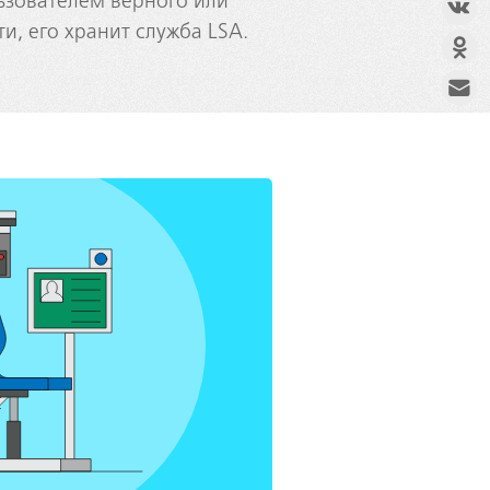
ьзователем верного или
и, его хранит служба LSA.