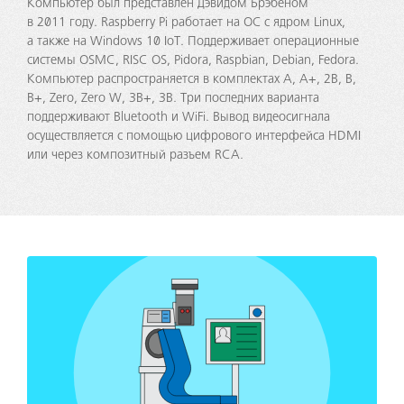
Компьютер был представлен Дэвидом Брэбеном
в 2011 году. Raspberry Pi работает на ОС с ядром Linux,
а также на Windows 10 IoT. Поддерживает операционные
системы OSMC, RISC OS, Pidora, Raspbian, Debian, Fedora.
Компьютер распространяется в комплектах А, А+, 2B, B,
B+, Zero, Zero W, 3B+, 3B. Три последних варианта
поддерживают Bluetooth и WiFi. Вывод видеосигнала
осуществляется с помощью цифрового интерфейса HDMI
или через композитный разъем RCA.