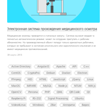
Электронная система прохождения медицинского осмотра
Медицинские осмотры проводятся в считанные минуты. Система выносит вердикт в
полностью автоматическом режиме: может ли сотрудник приступить к рабочим
обязанностям. На производственный объект попадут только адекватные работники,
которые не пребывают в состоянии алкогольного или наркотического опьянения и не
имеют медицинских противопоказаний.
30 марта 2018
Active Directory
AngularJS
Apache
API
C++
CentOS
CryptoPro
Debian
Docker
Electron
FFmpeg
HID
HTML
JavaScript
jQuery
Linux
MacOS
MIFARE
MySQL
Node.js
NTLM
NW.js
OpenCV
Percona
PHP
QML
QR Code
Qt
Raspberry Pi
RS-232
Signal Processing
Ubuntu
Video4Linux
Windows
ZBar
Алгоритм
Видео