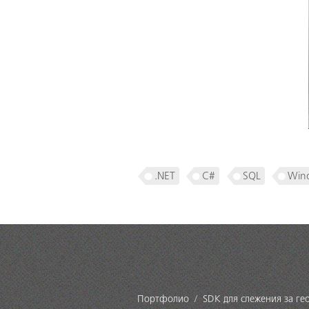
.NET
C#
SQL
Win
Портфолио
SDK для слежения за г