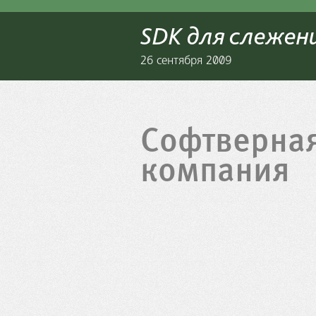
SDK для слежен
26 сентября 2009
Софтверна
компания