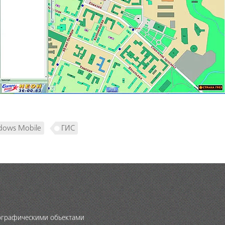
dows Mobile
ГИС
еографическими объектами