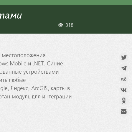
ктами
318
я местоположения
ws Mobile и .NET. Синие
дованные устройствами
чить любые
e, Яндекс, ArcGIS, карты в
тан модуль для интеграции