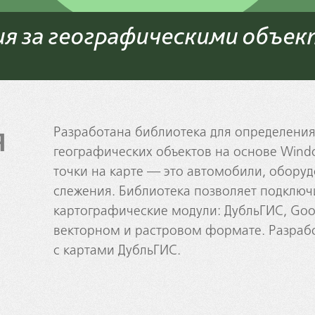
ия за географическими объе
я
Разработана библиотека для определени
географических объектов на основе Windo
точки на карте — это автомобили, обору
слежения. Библиотека позволяет подклю
картографические модули: ДубльГИС, Googl
векторном и растровом формате. Разрабо
с картами ДубльГИС.