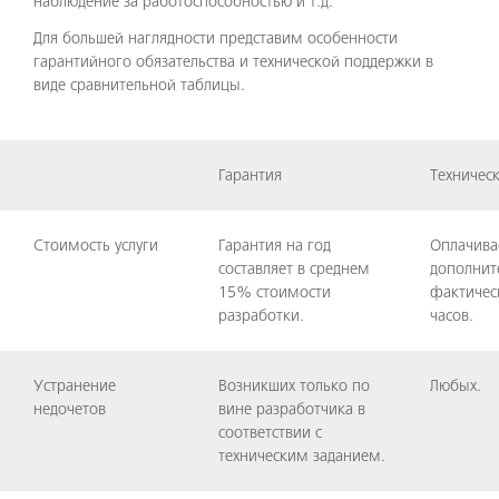
наблюдение за работоспособностью и т.д.
Для большей наглядности представим особенности
гарантийного обязательства и технической поддержки в
виде сравнительной таблицы.
Гарантия
Техничес
Стоимость услуги
Гарантия на год
Оплачива
составляет в среднем
дополнит
15% стоимости
фактичес
разработки.
часов.
Устранение
Возникших только по
Любых.
недочетов
вине разработчика в
соответствии с
техническим заданием.