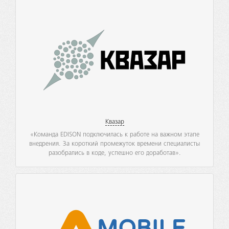
Квазар
«Команда EDISON подключилась к работе на важном этапе
внедрения. За короткий промежуток времени специалисты
разобрались в коде, успешно его доработав».