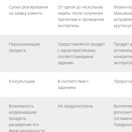
Сроки реагирования
От одной до нескольких
Моментал
на заявку клиента
недель после получения
Максимал
претензии и проведения
исправле
экспертизы.
круглосут
Персонализация
Предоставляется продукт
Продукт 
продукта
с характеристиками,
оптималь
соответствующими
конкретны
заданию.
эксплуата
Консультации
В соответствии с
Предоста
заданием.
Возможность
Не предусмотрена.
Выполняе
модернизации
дополнит
продукта,
соглашен
расширение его
Предусмо
функциональности