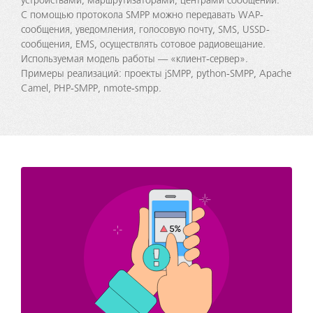
устройствами, маршрутизаторами, центрами сообщений.
С помощью протокола SMPP можно передавать WAP-
сообщения, уведомления, голосовую почту, SMS, USSD-
сообщения, EMS, осуществлять сотовое радиовещание.
Используемая модель работы — «клиент-сервер».
Примеры реализаций: проекты jSMPP, python-SMPP, Apache
Camel, PHP-SMPP, nmote-smpp.