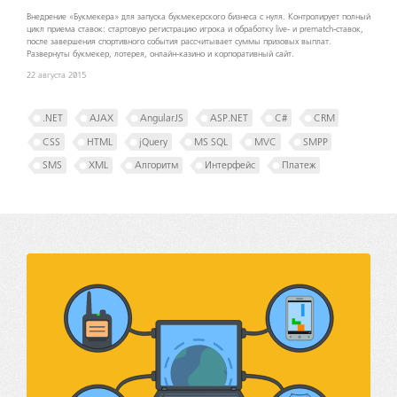
Внедрение «Букмекера» для запуска букмекерского бизнеса с нуля. Контролирует полный
цикл приема ставок: стартовую регистрацию игрока и обработку live- и prematch-ставок,
после завершения спортивного события рассчитывает суммы призовых выплат.
Развернуты букмекер, лотерея, онлайн-казино и корпоративный сайт.
22 августа 2015
.NET
AJAX
AngularJS
ASP.NET
C#
CRM
CSS
HTML
jQuery
MS SQL
MVC
SMPP
SMS
XML
Алгоритм
Интерфейс
Платеж