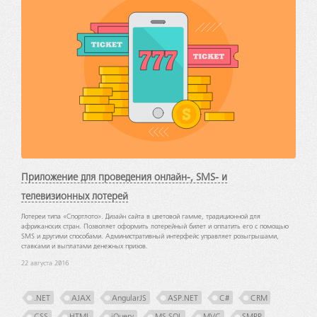
Приложение для проведения онлайн-, SMS- и
телевизионных лотерей
Лотереи типа «Спортлото». Дизайн сайта в цветовой гамме, традиционной для
африканских стран. Позволяет оформить лотерейный билет и оплатить его с помощью
SMS и другими способами. Административный интерфейс управляет розыгрышами,
ставками и выплатами денежных призов.
22 августа 2016
.NET
AJAX
AngularJS
ASP.NET
C#
CRM
CSS
HTML
jQuery
MS SQL
MVC
SMPP