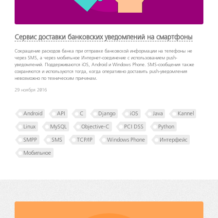
Сервис доставки банковских уведомлений на смартфоны
Сокращение расходов банка при отправке банковской информации на телефоны не
через SMS, а через мобильное Интернет-соединение с использованием push-
уведомлений. Поддерживаются iOS, Android и Windows Phone. SMS-сообщения также
сохраняются и используются тогда, когда оперативно доставить push-уведомления
невозможно по техническим причинам.
29 ноября 2016
Android
API
C
Django
iOS
Java
Kannel
Linux
MySQL
Objective-C
PCI DSS
Python
SMPP
SMS
TCP/IP
Windows Phone
Интерфейс
Мобильное