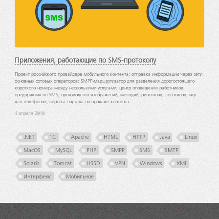
Приложения, работающие по SMS-протоколу
Проект российского провайдера мобильного контента: отправка информации через сети
основных сотовых операторов; SMPP-маршрутизатор для разделения дорогостоящего
короткого номера между несколькими услугами; центр оповещения работников
предприятия по SMS; производство изображений, мелодий, рингтонов, логотипов, игр
для телефонов; верстка портала по продаже контента.
4 апреля 2010
.NET
1C
Apache
HTML
HTTP
Java
Linux
MacOS
MySQL
PHP
SMPP
SMS
SMTP
Solaris
Tomcat
USSD
VPN
Windows
XML
Интерфейс
Мобильное